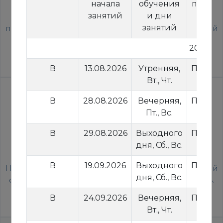
начала
обучения
прове
Учебные МТС оборудованы в соответствии с
занятий
и дни
заня
требованиями СТБ 1567-2005 и нормативных
занятий
правовых актов, касающихся подготовки водителей
транспортных средств.
2026 го
В
13.08.2026
Утренняя,
Притыц
Вт., Чт.
7
В
28.08.2026
Вечерняя,
Притыц
Пт., Вс.
7
В
29.08.2026
Выходного
Притыц
дня, Сб., Вс.
7
УВЕРЕННОЕ ВОЖДЕНИЕ
В
19.09.2026
Выходного
Притыц
На практические занятия отведено 49 часов. Общий
дня, Сб., Вс.
7
срок подготовки водителей не менее 3-х месяцев.
В
24.09.2026
Вечерняя,
Притыц
Вт., Чт.
7