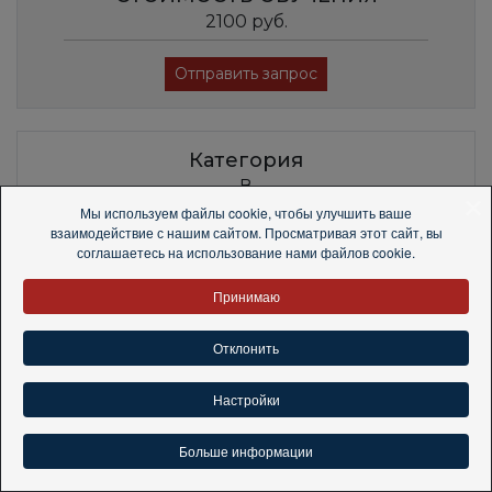
2100 руб.
Отправить запрос
Категория
В
Мы используем файлы cookie, чтобы улучшить ваше
Дата начала занятий
взаимодействие с нашим сайтом. Просматривая этот сайт, вы
соглашаетесь на использование нами файлов cookie.
19.10.2026
Принимаю
Форма обучения и дни занятий
Вечерняя, Пн., Ср.
Отклонить
Место проведения занятий
Притыцкого, 78
accessible
Настройки
Время
Больше информации
18.30-22.35