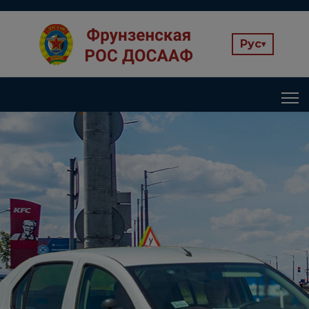
Рус
▾