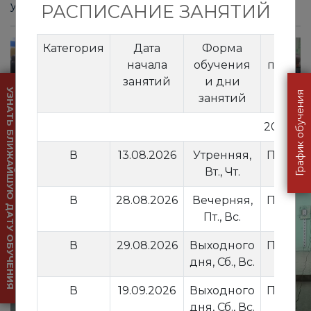
успешное участие в соревнованиях.
РАСПИСАНИЕ ЗАНЯТИЙ
Категория
Дата
Форма
Мес
начала
обучения
прове
занятий
и дни
заня
УЗНАТЬ БЛИЖАЙШУЮ ДАТУ ОБУЧЕНИЯ
График обучения
занятий
2026 го
В
13.08.2026
Утренняя,
Притыц
Вт., Чт.
7
В
28.08.2026
Вечерняя,
Притыц
Пт., Вс.
7
В
29.08.2026
Выходного
Притыц
дня, Сб., Вс.
7
В
19.09.2026
Выходного
Притыц
дня, Сб., Вс.
7