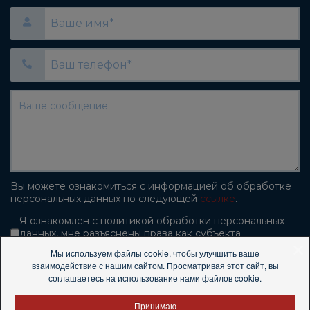
Вы можете ознакомиться с информацией об обработке
персональных данных по следующей
ссылке
.
Согласие на обработку персональны
Я ознакомлен с политикой обработки персональных
данных, мне разъяснены права как субъекта
персональных данных и механизм их реализации.
Мы используем файлы cookie, чтобы улучшить ваше
взаимодействие с нашим сайтом. Просматривая этот сайт, вы
reCAPTCHA
*
соглашаетесь на использование нами файлов cookie.
ОТПРАВИТЬ
Принимаю